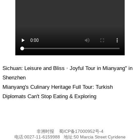
Sichuan: Leisure and Bliss · Joyful Tour in Mianyang" in
Shenzhen
Mianyang's Culinary Heritage Full Tour: Turkish
Diplomats Can't Stop Eating & Exploring
非洲时报
蜀ICP备17000952号-4
电话:0027-11-6159988 地址:50 Marcia Street Cyridene