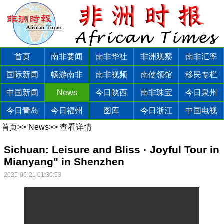
首页
南非要闻
南非华社
非洲观察
南非汇率
国际新闻
畅游南非
南非视频
南使领馆
移民专栏
中国新闻
News
今日陕西
南非珠宝
今日泉州
今日青岛
今日福州
图库
今日浙江
中国电视
首页
>>
News
>>
查看详情
Sichuan: Leisure and Bliss · Joyful Tour in
Mianyang" in Shenzhen
2025-06-21 01:30:53