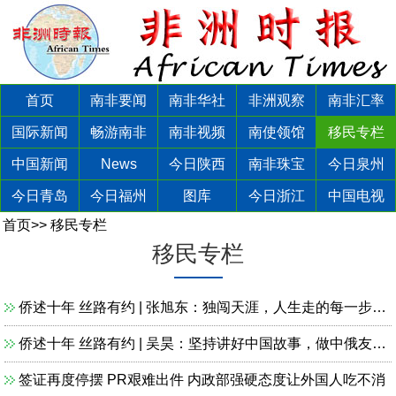
首页
南非要闻
南非华社
非洲观察
南非汇率
国际新闻
畅游南非
南非视频
南使领馆
移民专栏
中国新闻
News
今日陕西
南非珠宝
今日泉州
今日青岛
今日福州
图库
今日浙江
中国电视
首页
>>
移民专栏
移民专栏
侨述十年 丝路有约 | 张旭东：独闯天涯，人生走的每一步都是一场战斗
侨述十年 丝路有约 | 吴昊：坚持讲好中国故事，做中俄友谊的双向使者
签证再度停摆 PR艰难出件 内政部强硬态度让外国人吃不消