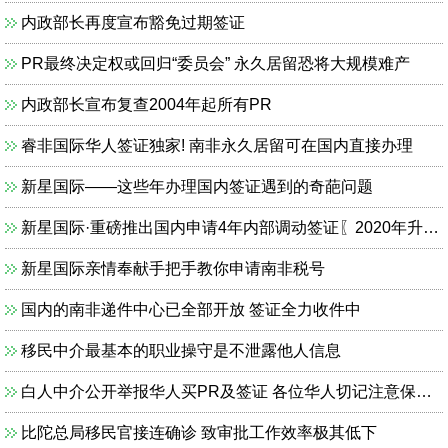
内政部长再度宣布豁免过期签证
PR最终决定权或回归“委员会” 永久居留恐将大规模难产
内政部长宣布复查2004年起所有PR
睿非国际华人签证独家! 南非永久居留可在国内直接办理
新星国际——这些年办理国内签证遇到的奇葩问题
新星国际·重磅推出国内申请4年内部调动签证〖2020年升级版〗
新星国际亲情奉献手把手教你申请南非税号
国内的南非递件中心已全部开放 签证全力收件中
移民中介最基本的职业操守是不泄露他人信息
白人中介公开举报华人买PR及签证 各位华人切记注意保护个人信息！
比陀总局移民官接连确诊 致审批工作效率极其低下