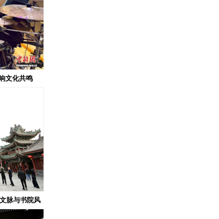
响文化共鸣
建文脉与书院风