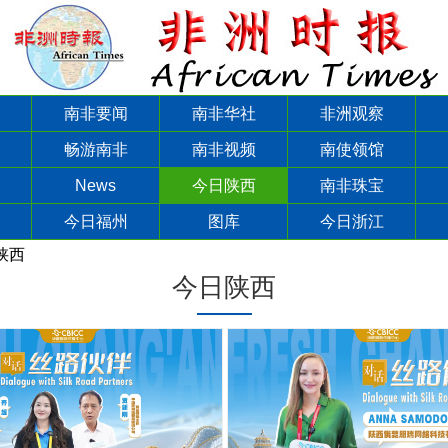
南非要闻
南非华社
非洲观察
畅游南非
南非视频
南使领馆
News
今日陕西
南非珠宝
今日福州
图库
今日浙江
陕西
今日陕西