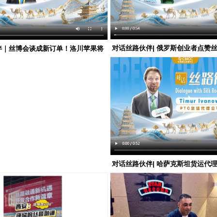
对话丝路伙伴| 俄罗斯创业者点赞
伴｜丝博会谈成新订单！洛川苹果将
参会都会给我灵感
中铁西安局班列出口尼泊尔
对话丝路伙伴| 哈萨克斯坦货运代
我们进入中国的“大门