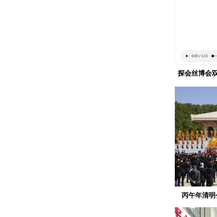
探会丝博会双
丙午年清明