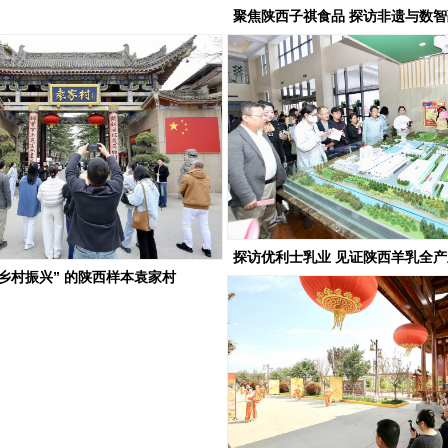
聚焦陕西子祺食品 探访非遗与数
品新标杆
探访优利士乳业 见证陕西羊乳全
“乡村振兴” 的陕西样本袁家村