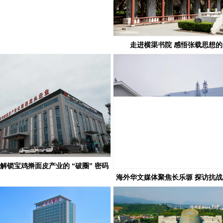
走进横渠书院 感悟张载思想
解锁宝鸡擀面皮产业的 “破圈” 密码
海外华文媒体聚焦长乐塬 探访抗