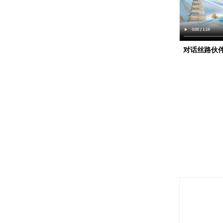
对话丝路伙
搭