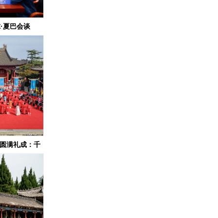
·夏巴会谈
礼圆满礼成：千
活”起来