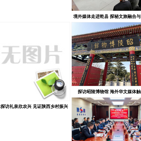
境外媒体走进乾县 探秘文旅融合
密码
探访昭陵博物馆 海外华文媒体
探访礼泉欣农兴 见证陕西乡村振兴
新图景