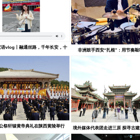
语vlog丨融通丝路，千年长安，十
非洲鼓手西安“扎根”：用节奏敲
年丝博会开放新陕西
公祭轩辕黄帝典礼在陕西黄陵举行
境外媒体代表团走进三原 探寻古
华