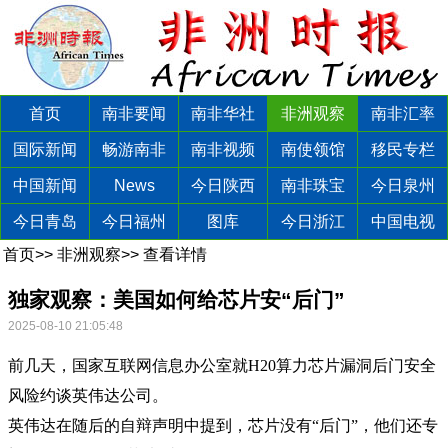
首页
南非要闻
南非华社
非洲观察
南非汇率
国际新闻
畅游南非
南非视频
南使领馆
移民专栏
中国新闻
News
今日陕西
南非珠宝
今日泉州
今日青岛
今日福州
图库
今日浙江
中国电视
首页
>>
非洲观察
>>
查看详情
独家观察：美国如何给芯片安“后门”
2025-08-10 21:05:48
前几天，国家互联网信息办公室就H20算力芯片漏洞后门安全
风险约谈英伟达公司。
英伟达在随后的自辩声明中提到，芯片没有“后门”，他们还专