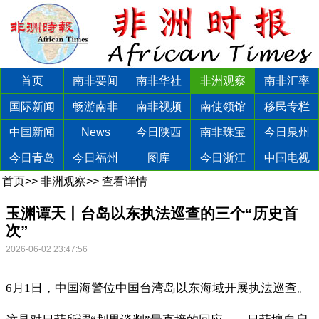
首页
南非要闻
南非华社
非洲观察
南非汇率
国际新闻
畅游南非
南非视频
南使领馆
移民专栏
中国新闻
News
今日陕西
南非珠宝
今日泉州
今日青岛
今日福州
图库
今日浙江
中国电视
首页
>>
非洲观察
>>
查看详情
玉渊谭天丨台岛以东执法巡查的三个“历史首
次”
2026-06-02 23:47:56
6月1日，中国海警位中国台湾岛以东海域开展执法巡查。