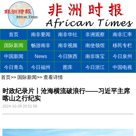
首页
南非要闻
南非华社
非洲观察
南非汇率
国际新闻
畅游南非
南非视频
南使领馆
移民专栏
中国新闻
News
今日陕西
南非珠宝
今日泉州
今日青岛
今日福州
图库
今日浙江
中国电视
首页
>>
国际新闻
>>
查看详情
时政纪录片丨沧海横流破浪行——习近平主席
喀山之行纪实
2024-10-28 20:51:56