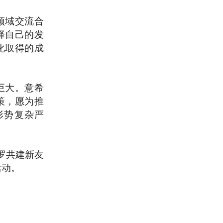
领域交流合
择自己的发
化取得的成
巨大。意希
策，愿为推
形势复杂严
罗共建新友
活动。