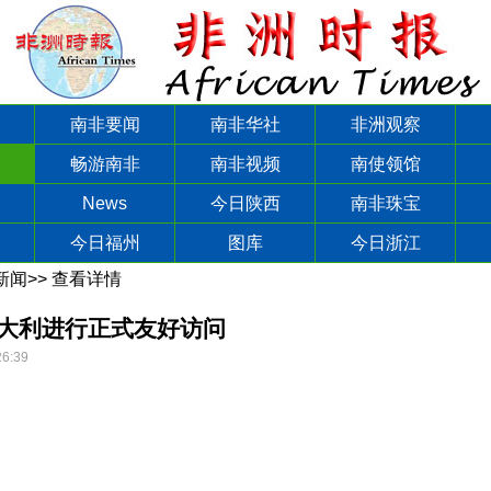
南非要闻
南非华社
非洲观察
畅游南非
南非视频
南使领馆
News
今日陕西
南非珠宝
今日福州
图库
今日浙江
新闻
>>
查看详情
大利进行正式友好访问
26:39