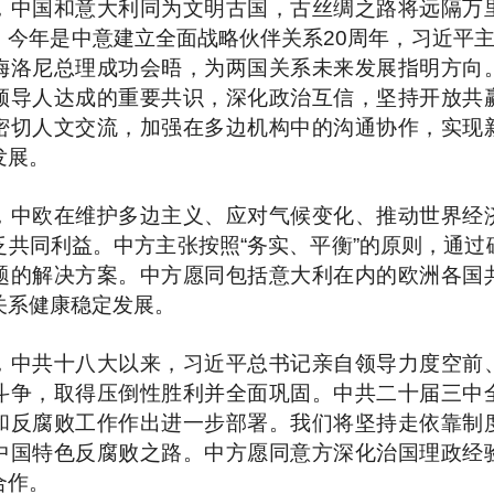
，中国和意大利同为文明古国，古丝绸之路将远隔万
。今年是中意建立全面战略伙伴关系20周年，习近平主
梅洛尼总理成功会晤，为两国关系未来发展指明方向
领导人达成的重要共识，深化政治互信，坚持开放共
密切人文交流，加强在多边机构中的沟通协作，实现
发展。
，中欧在维护多边主义、应对气候变化、推动世界经
泛共同利益。中方主张按照“务实、平衡”的原则，通过
题的解决方案。中方愿同包括意大利在内的欧洲各国
关系健康稳定发展。
，中共十八大以来，习近平总书记亲自领导力度空前
斗争，取得压倒性胜利并全面巩固。中共二十届三中
和反腐败工作作出进一步部署。我们将坚持走依靠制
中国特色反腐败之路。中方愿同意方深化治国理政经
合作。