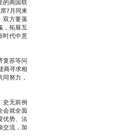
里的两国联
席7月同来
。双方要落
赢，拓展互
新时代中意
济复苏等问
磋商寻求相
共同努力，
、史无前例
全会就全面
度优势、法
验交流，加