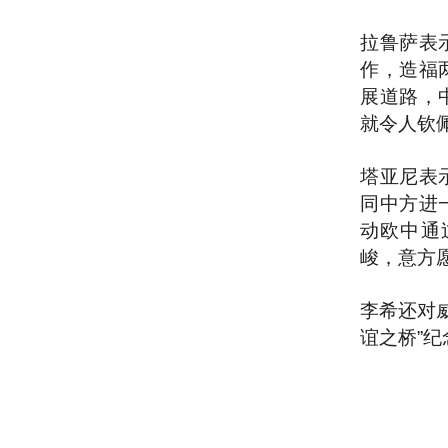
拉鲁萨表
作，造福
展道路，
就令人钦
塔亚尼表
同中方进
动欧中通
峻，意方
李希还对
谊之桥”纪