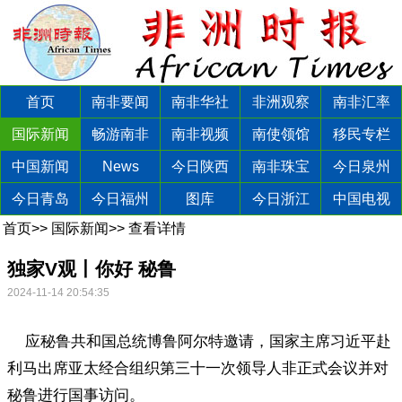
首页
南非要闻
南非华社
非洲观察
南非汇率
国际新闻
畅游南非
南非视频
南使领馆
移民专栏
中国新闻
News
今日陕西
南非珠宝
今日泉州
今日青岛
今日福州
图库
今日浙江
中国电视
首页
>>
国际新闻
>>
查看详情
独家V观丨你好 秘鲁
2024-11-14 20:54:35
应秘鲁共和国总统博鲁阿尔特邀请，国家主席习近平赴
利马出席亚太经合组织第三十一次领导人非正式会议并对
秘鲁进行国事访问。