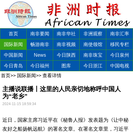
首页
南非要闻
南非华社
非洲观察
南非汇率
国际新闻
畅游南非
南非视频
南使领馆
移民专栏
中国新闻
News
今日陕西
南非珠宝
今日泉州
今日青岛
今日福州
图库
今日浙江
中国电视
首页
>>
国际新闻
>>
查看详情
主播说联播丨这里的人民亲切地称呼中国人
为“老乡”
2024-11-15 18:59:34
近日，国家主席习近平在《秘鲁人报》发表题为《让中秘
友好之船扬帆远航》的署名文章。在署名文章里，习近平