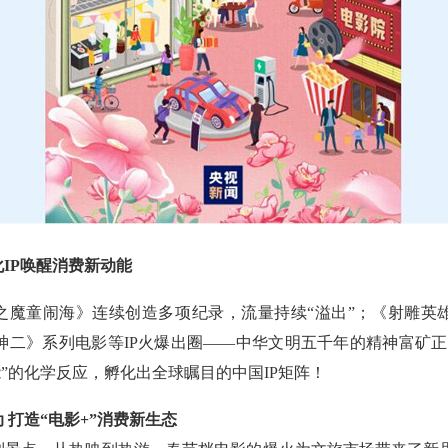
P唤醒消费新动能
童闹海》连续创造多项纪录，流量持续“溢出”；《射雕英
神二》系列电影等IP火爆出圈——中华文明五千年的精神富矿正
能”的化学反应，孵化出全球瞩目的中国IP矩阵！
打造“电影+”消费新生态