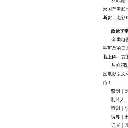
从影院到景
乘国产电影
断货，电影
政策护航
全国电影惠
手可及的日
装上阵。贯
从仰韶彩陶
国电影以文
待！
监制｜刘
制片人｜王
策划｜李
编导｜安
记者｜李艳君