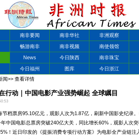
南非要闻
南非华社
非洲观察
畅游南非
南非视频
南使领馆
News
今日陕西
南非珠宝
今日福州
图库
今日浙江
新闻
>>
查看详情
在行动｜中国电影产业强势崛起 全球瞩目
50:53
节档票房95.10亿元，观影人次为1.87亿，刷新中国影史纪录。
今年中国电影总票房突破240亿大关，同比增长60%，观影人次
45%！近日印发的《提振消费专项行动方案》为电影全产业链注