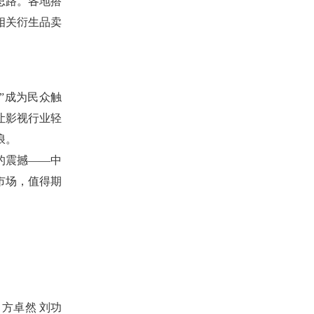
思路。各地搭
相关衍生品卖
”成为民众触
让影视行业轻
浪。
的震撼——中
市场，值得期
 方卓然 刘功