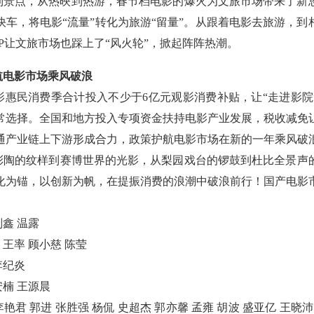
点，从热映到热游，春节档电影的爆火为文旅市场带来了新
快车，将电影“流量”转化为旅游“留量”。从跟着电影去旅游，到
IP让文旅市场也踩上了“风火轮”，掀起阵阵热潮。
电影市场乘风破浪
民消费季合计投入不少于6亿元观影消费补贴，让“走进影院
常选择。全国和地方投入专项资金扶持电影产业发展，税收减免
通产业链上下游形成合力，政策护航电影市场在新的一年乘风破
的纹样到赛博世界的光影，从梨园戏台的锣鼓到杜比全景声
化为锚，以创新为帆，在提振消费的浪潮中破浪前行！国产电影
鑫 温露
率 顾小慈 陈莹
纪炎
楠 王源晨
 郭进 张胜强 杨侃 史超杰 郭亦馨 孟雍 胡波 盛亚亿 王晓沛