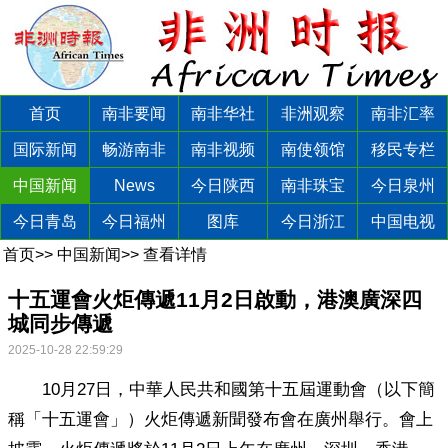
首页
南非要闻
南非华社
非洲观察
南非汇率
国际新闻
畅游南非
南非视频
南使领馆
移民专栏
中国新闻
News
今日陕西
南非珠宝
今日泉州
今日青岛
今日福州
图库
今日浙江
中国电视
首页
>>
中国新闻
>>
查看详情
​十五運會火炬傳遞11月2日啟動，港澳廣深四
城同步傳遞
2025-10-28 22:59:29
10月27日，中華人民共和國第十五屆運動會（以下簡
稱「十五運會」）火炬傳遞新聞發布會在廣州舉行。會上