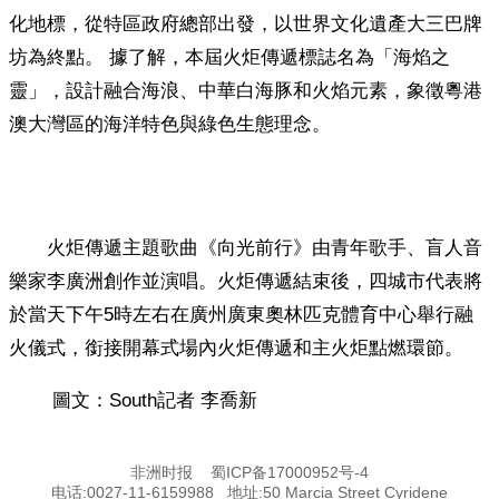
化地標，從特區政府總部出發，以世界文化遺產大三巴牌
坊為終點。 據了解，本屆火炬傳遞標誌名為「海焰之
靈」，設計融合海浪、中華白海豚和火焰元素，象徵粵港
澳大灣區的海洋特色與綠色生態理念。
火炬傳遞主題歌曲《向光前行》由青年歌手、盲人音
樂家李廣洲創作並演唱。火炬傳遞結束後，四城市代表將
於當天下午5時左右在廣州廣東奧林匹克體育中心舉行融
火儀式，銜接開幕式場內火炬傳遞和主火炬點燃環節。
圖文：South記者 李喬新
非洲时报
蜀ICP备17000952号-4
电话:0027-11-6159988 地址:50 Marcia Street Cyridene