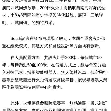
披露，火炬傳遞將於11月2日上午在廣州、深圳、香港、
澳門四城同步啟動，200棒火炬手將攜取自南海深海的聖
火，串聯起灣區的歷史地標與時代新貌，展現「三地聯
動、四城同傳」的獨特風采。
South記者在發布會現場了解到，本屆全運會火炬傳
遞在組織模式、傳遞方式和路線設計等方面均有創新。
在人員配置方面，共設火炬手200棒，每個城市50
棒，每棒跑動50至100米。在傳遞方式上，組委會充分融
入科技元素，採用智能機器人、無人駕駛汽車、低空飛行
器等新型載體進行火炬傳遞或路段串聯，展現粵港澳大灣
區作為國際科技創新中心的實力。
此外，火炬傳遞參照跨境賽事「無感通關」模式制訂
專屬保障方案，實現火炬及相關物資當天起運、當天到達