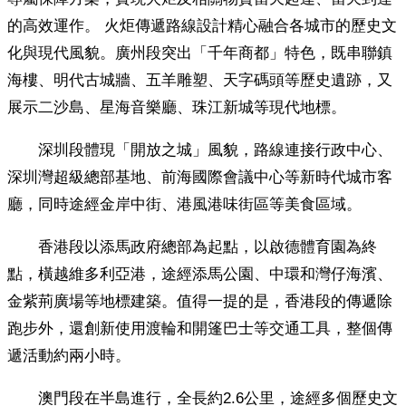
的高效運作。 火炬傳遞路線設計精心融合各城市的歷史文
化與現代風貌。廣州段突出「千年商都」特色，既串聯鎮
海樓、明代古城牆、五羊雕塑、天字碼頭等歷史遺跡，又
展示二沙島、星海音樂廳、珠江新城等現代地標。
深圳段體現「開放之城」風貌，路線連接行政中心、
深圳灣超級總部基地、前海國際會議中心等新時代城市客
廳，同時途經金岸中街、港風港味街區等美食區域。
香港段以添馬政府總部為起點，以啟德體育園為終
點，橫越維多利亞港，途經添馬公園、中環和灣仔海濱、
金紫荊廣場等地標建築。值得一提的是，香港段的傳遞除
跑步外，還創新使用渡輪和開篷巴士等交通工具，整個傳
遞活動約兩小時。
澳門段在半島進行，全長約2.6公里，途經多個歷史文