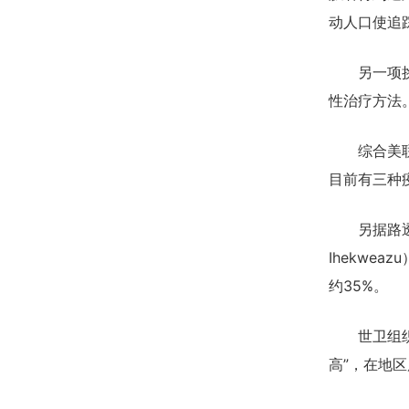
动人口使追
另一项挑战
性治疗方法
综合美联社
目前有三种
另据路透社
Ihekwe
约35%。
世卫组织对
高”，在地区