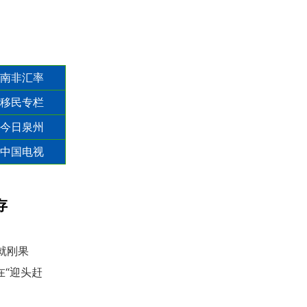
南非汇率
移民专栏
今日泉州
中国电视
存
就刚果
“迎头赶