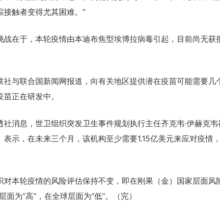
踪接触者变得尤其困难。”
在于，本轮疫情由本迪布焦型埃博拉病毒引起，目前尚无获
。
与联合国新闻网报道，向有关地区提供潜在疫苗可能需要几
疫苗正在研发中。
消息，世卫组织突发卫生事件规划执行主任齐克韦·伊赫克韦祖（
azu）表示，在未来三个月，该机构至少需要1.15亿美元来应对疫情
本轮疫情的风险评估保持不变，即在刚果（金）国家层面风险
层面为“高”，在全球层面为“低”。（完）