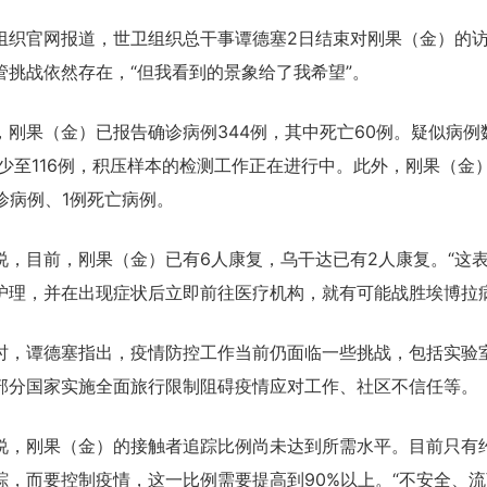
官网报道，世卫组织总干事谭德塞2日结束对刚果（金）的访
管挑战依然存在，“但我看到的景象给了我希望”。
果（金）已报告确诊病例344例，其中死亡60例。疑似病例
例减少至116例，积压样本的检测工作正在进行中。此外，刚果（金
诊病例、1例死亡病例。
目前，刚果（金）已有6人康复，乌干达已有2人康复。“这
护理，并在出现症状后立即前往医疗机构，就有可能战胜埃博拉病
谭德塞指出，疫情防控工作当前仍面临一些挑战，包括实验
部分国家实施全面旅行限制阻碍疫情应对工作、社区不信任等。
刚果（金）的接触者追踪比例尚未达到所需水平。目前只有约
踪，而要控制疫情，这一比例需要提高到90%以上。“不安全、