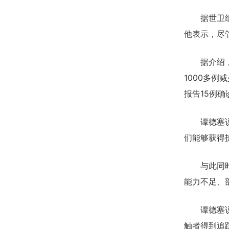
据世卫组织
他表示，尽
据介绍，刚
1000多
报告15例确
谭德塞说，
们能够获得
与此同时，
能力不足、
谭德塞说，
触者得到追