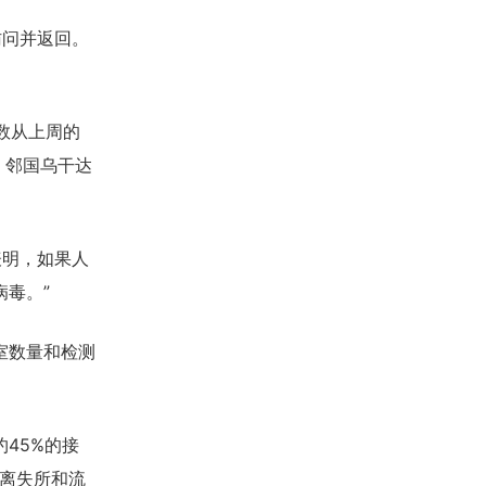
问并返回。
数从上周的
）邻国乌干达
表明，如果人
毒。”
室数量和检测
45%的接
流离失所和流