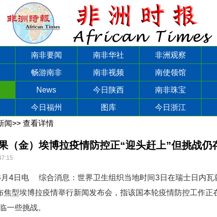
南非要闻
南非华社
非洲观察
畅游南非
南非视频
南使领馆
News
今日陕西
南非珠宝
今日福州
图库
今日浙江
新闻
>>
查看详情
果（金）埃博拉疫情防控正“迎头赶上”但挑战仍
47:15
6月4日电 综合消息：世界卫生组织当地时间3日在瑞士日内瓦
布焦型埃博拉疫情举行新闻发布会，指该国本轮疫情防控工作正在
面临一些挑战。