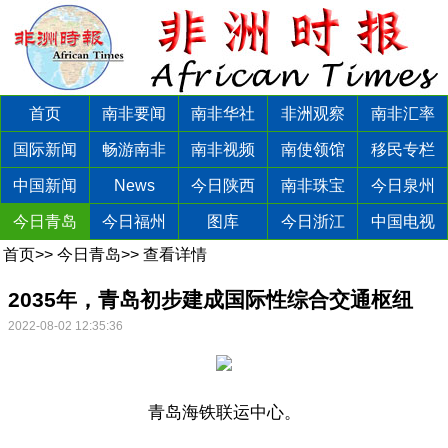
首页
南非要闻
南非华社
非洲观察
南非汇率
国际新闻
畅游南非
南非视频
南使领馆
移民专栏
中国新闻
News
今日陕西
南非珠宝
今日泉州
今日青岛
今日福州
图库
今日浙江
中国电视
首页
>>
今日青岛
>>
查看详情
2035年，青岛初步建成国际性综合交通枢纽
2022-08-02 12:35:36
青岛海铁联运中心。