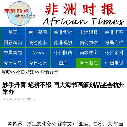
首页
南非要闻
南非华社
非洲观察
南非汇率
国际新闻
畅游南非
南非视频
南使领馆
移民专栏
中国新闻
News
今日陕西
南非珠宝
今日泉州
今日青岛
今日福州
图库
今日浙江
中国电视
首页
>>
今日浙江
>>
查看详情
妙手丹青 笔耕不辍 闫大海书画篆刻品鉴会杭州
举办
2022-02-24 21:28:15
本网讯（浙江文化交流 徐章文）“亚运、西冷、大海”当