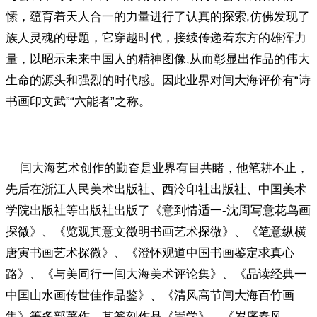
愫，蕴育着天人合一的力量进行了认真的探索,仿佛发现了
族人灵魂的母题，它穿越时代，接续传递着东方的雄浑力
量，以昭示未来中国人的精神图像,从而彰显出作品的伟大
生命的源头和强烈的时代感。因此业界对闫大海评价有“诗
书画印文武”“六能者”之称。
闫大海艺术创作的勤奋是业界有目共睹，他笔耕不止，
先后在浙江人民美术出版社、西泠印社出版社、中国美术
学院出版社等出版社出版了《意到情适一-沈周写意花鸟画
探微》、《览观其意文徵明书画艺术探微》、《笔意纵横
唐寅书画艺术探微》、《澄怀观道中国书画鉴定求真心
路》、《与美同行一闫大海美术评论集》、《品读经典一
中国山水画传世佳作品鉴》、《清风高节闫大海百竹画
集》等多部著作。其篆刻作品《崇学》、《岁序春风