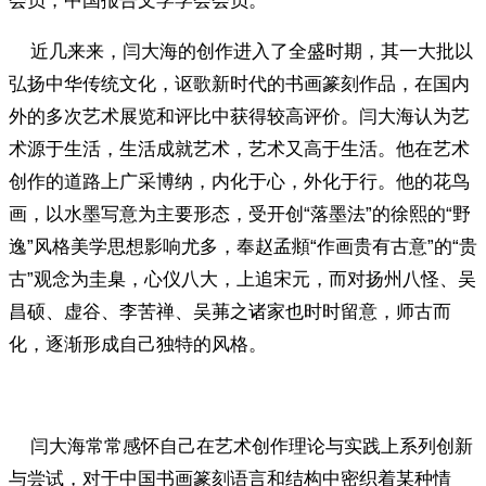
会员，中国报告文学学会会员。
近几来来，闫大海的创作进入了全盛时期，其一大批以
弘扬中华传统文化，讴歌新时代的书画篆刻作品，在国内
外的多次艺术展览和评比中获得较高评价。闫大海认为艺
术源于生活，生活成就艺术，艺术又高于生活。他在艺术
创作的道路上广采博纳，内化于心，外化于行。他的花鸟
画，以水墨写意为主要形态，受开创“落墨法”的徐熙的“野
逸”风格美学思想影响尤多，奉赵孟頫“作画贵有古意”的“贵
古”观念为圭臬，心仪八大，上追宋元，而对扬州八怪、吴
昌硕、虚谷、李苦禅、吴茀之诸家也时时留意，师古而
化，逐渐形成自己独特的风格。
闫大海常常感怀自己在艺术创作理论与实践上系列创新
与尝试，对于中国书画篆刻语言和结构中密织着某种情