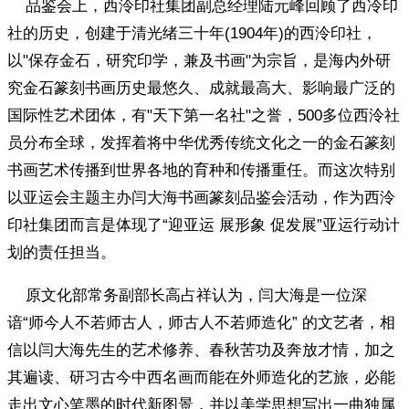
品鉴会上，西泠印社集团副总经理陆元峰回顾了西冷印
社的历史，创建于清光绪三十年(1904年)的西泠印社，
以"保存金石，研究印学，兼及书画"为宗旨，是海内外研
究金石篆刻书画历史最悠久、成就最高大、影响最广泛的
国际性艺术团体，有"天下第一名社"之誉，500多位西泠社
员分布全球，发挥着将中华优秀传统文化之一的金石篆刻
书画艺术传播到世界各地的育种和传播重任。而这次特别
以亚运会主题主办闫大海书画篆刻品鉴会活动，作为西泠
印社集团而言是体现了“迎亚运 展形象 促发展”亚运行动计
划的责任担当。
原文化部常务副部长高占祥认为，闫大海是一位深
谙“师今人不若师古人，师古人不若师造化” 的文艺者，相
信以闫大海先生的艺术修养、春秋苦功及奔放才情，加之
其遍读、研习古今中西名画而能在外师造化的艺旅，必能
走出文心笔墨的时代新图景，并以美学思想写出一曲独属