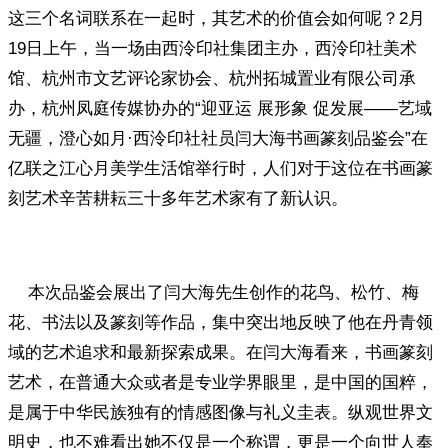
这三个名词联系在一起时，其艺术的价值会如何呢？2月
19日上午，当一场由西泠印社集团主办，西泠印社美术
馆、杭州市文艺评论家协会、杭州拓城置业有限公司承
办，杭州凤庭传媒协办的“迎亚运 展形象 促发展——艺域
无疆，澄心如月·西泠印社社员闫大海书画篆刻品鉴会”在
亿联之江心月美学生活馆举行时，人们对于这位在书画篆
刻艺术辛苦耕耘三十多年艺术家有了新认识。
本次品鉴会展出了闫大海先生创作的花鸟、松竹、梅
花、书法以及篆刻等作品，集中突出地反映了他在丹青领
域的艺术追求和最新探索成果。在闫大海看来，书画篆刻
艺术，在普通大众或者是专业学界眼里，是中国的国粹，
是属于中华民族独有的情感图像与礼义圭表。纵观世界文
明史，也不难看出她不仅是一个称谓，更是一个向世人奉