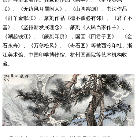
联》、《无边风月属闲人》、《山脚窑烟》、书法作品
《群羊金猴联》、篆刻作品《德不孤必有邻》、《君子不
器》、《坚持新发展理念》、篆刻《人民当家作主》、
《潮起钱江》、《篆刻印屏》，国画《四君子图》、《金
石永寿》、《万壑松风》、《奇石图》等被西泠印社、浙
江美术馆、中国印学博物馆、杭州国画院等艺术机构收
藏。