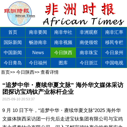
首页
南非要闻
南非华社
非洲观察
南非汇率
国际新闻
畅游南非
南非视频
南使领馆
移民专栏
中国新闻
News
今日陕西
南非珠宝
今日泉州
今日青岛
今日福州
图库
今日浙江
中国电视
首页
>>
今日陕西
>>
查看详情
“追梦中华・赓续华夏文脉” 海外华文媒体采访
团探访宝鸡钛产业标杆企业​
2025-09-10 20:53:37
9 月 10 日下午，“追梦中华・赓续华夏文脉”2025 海外华
文媒体陕西采访团一行先后走进宝钛集团有限公司与宝鸡