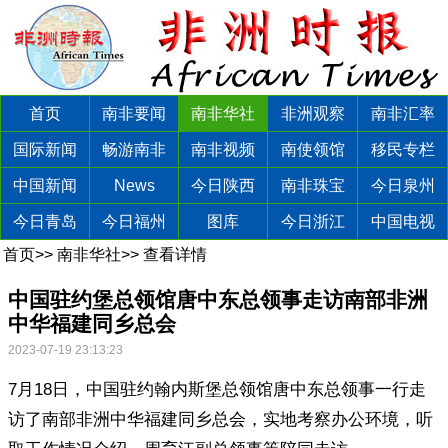
首页
南非要闻
南非华社
非洲观察
南非汇率
国际新闻
畅游南非
南非视频
南使领馆
移民专栏
中国新闻
News
今日陕西
南非珠宝
今日泉州
今日青岛
今日福州
图库
今日浙江
中国电视
首页
>>
南非华社
>>
查看详情
中国驻约堡总领馆唐中东总领事走访南部非洲
中华福建同乡总会
2023-07-19 23:13:23
7月18日，中国驻约翰内斯堡总领馆唐中东总领事一行走
访了南部非洲中华福建同乡总会，实地考察办公环境，听