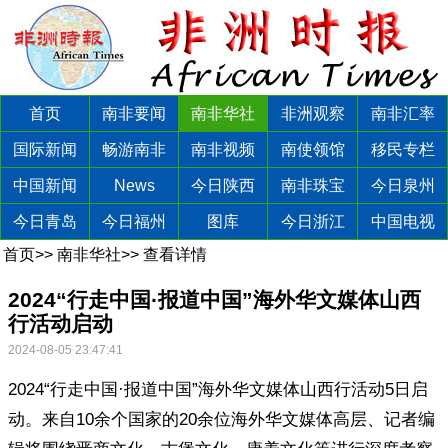
首页
南非要闻
南非华社
非洲观察
南非汇率
国际新闻
畅游南非
南非视频
南使领馆
移民专栏
中国新闻
News
今日陕西
南非珠宝
今日泉州
今日青岛
今日福州
图库
今日浙江
中国电视
首页
>>
南非华社
>>
查看详情
2024“行走中国·报道中国”海外华文媒体山西
行活动启动
2024-08-05 23:47:41
2024“行走中国·报道中国”海外华文媒体山西行活动5日启
动。来自10余个国家的20余位海外华文媒体高层、记者编