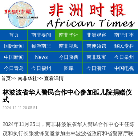
首页
南非要闻
南非华社
非洲观察
南非汇率
国际新闻
畅游南非
南非视频
南使领馆
移民专栏
中国新闻
News
今日陕西
南非珠宝
今日泉州
今日青岛
今日福州
图库
今日浙江
中国电视
首页
>>
南非华社
>>
查看详情
林波波省华人警民合作中心参加孤儿院捐赠仪
式
2024-12-11 20:05:51
2024年11月25日，南非林波波省华人警民合作中心主任陈
茂和执行长张发锋受邀参加由林波波省政府和省警察厅联