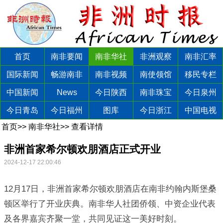
首页
南非要闻
南非华社
非洲观察
南非汇率
国际新闻
畅游南非
南非视频
南使领馆
移民专栏
中国新闻
News
今日陕西
南非珠宝
今日泉州
今日青岛
今日福州
图库
今日浙江
中国电视
首页
>>
南非华社
>>
查看详情
非洲首家希尔顿欢朋酒店正式开业
2024-12-17 22:00:46
12月17日，非洲首家希尔顿欢朋酒店在南非约翰内斯堡桑
顿区举行了开业庆典。南非华人社团侨领、中资企业代表
及各界嘉宾齐聚一堂，共同见证这一美好时刻。