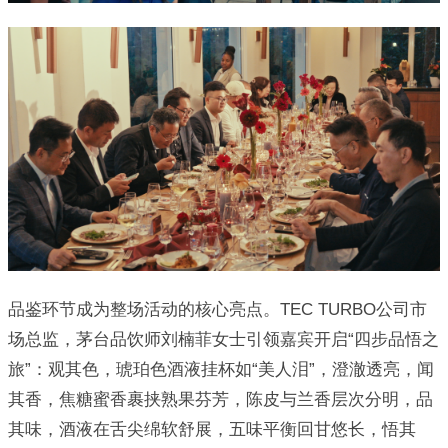
品鉴环节成为整场活动的核心亮点。TEC TURBO公司市
场总监，茅台品饮师刘楠菲女士引领嘉宾开启“四步品悟之
旅”：观其色，琥珀色酒液挂杯如“美人泪”，澄澈透亮，闻
其香，焦糖蜜香裹挟熟果芬芳，陈皮与兰香层次分明，品
其味，酒液在舌尖绵软舒展，五味平衡回甘悠长，悟其