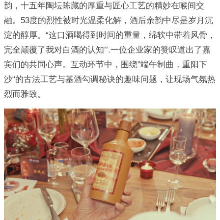
韵，十五年陶坛陈藏的厚重与匠心工艺的精妙在喉间交
融。53度的烈性被时光温柔化解，酒后余韵中尽是岁月沉
淀的醇厚。“这口酒喝得到时间的重量，绵软中带着风骨，
完全颠覆了我对白酒的认知’’.一位企业家的赞叹道出了嘉
宾们的共同心声。互动环节中，围绕”端午制曲，重阳下
沙“的古法工艺与基酒勾调秘诀的趣味问题，让现场气氛热
烈而雅致。