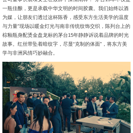
一瓶佳酿，更是承载中华文明的时间胶囊。我们始终以酒
为媒，让朋友们透过这杯陈香，感受东方生活美学的温度
与力量”现场以暖金灯光与南非传统纹饰交织，陈列台上的
棕釉瓶身配烫金盘龙标的茅台15年静静诉说着品牌的时光
故事。红丝带坠着暗纹字，尽显“克制的体面”，将东方美
学与非洲风情巧妙融合。