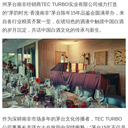
州茅台南非经销商TEC TURBO实业有限公司倾力打造
的“茅韵时光·香漫南非”茅台陈年15年品鉴会圆满举办，来
自各行业精英齐聚一堂，在琥珀色的酒液中触摸中国白酒
的岁月沉淀，共话中国白酒文化的传承与新生。
作为深耕南非市场多年的茅台文化传播者，TEC TURBO
公司董事长袁瑛女士在致辞中深情阐释：“茅台15年不仅是