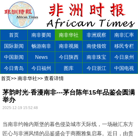
首页
南非要闻
南非华社
非洲观察
南非汇率
国际新闻
畅游南非
南非视频
南使领馆
移民专栏
中国新闻
News
今日陕西
南非珠宝
今日泉州
今日青岛
今日福州
图库
今日浙江
中国电视
首页
>>
南非华社
>>
查看详情
茅韵时光·香漫南非---茅台陈年15年品鉴会圆满
举办
2025-12-19 15:52:48
当南非约翰内斯堡的暮色侵染城市天际线，一场融汇东方
匠心与非洲风情的品鉴盛会于商圈雅集启幕。近日，由贵