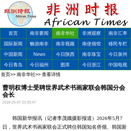
首页
南非要闻
南非华社
非洲观察
南非汇率
国际新闻
畅游南非
南非视频
南使领馆
移民专栏
中国新闻
News
今日陕西
南非珠宝
今日泉州
今日青岛
今日福州
图库
今日浙江
中国电视
首页
>>
南非华社
>>
查看详情
曹明权博士受聘世界武术书画家联会韩国分会
会长
2026-05-07 23:35:47
韩国新华报讯（记者李茂娥摄影报道）2026年5月7
日，世界武术书画家联会正式聘任韩国知名侨领、韩国新