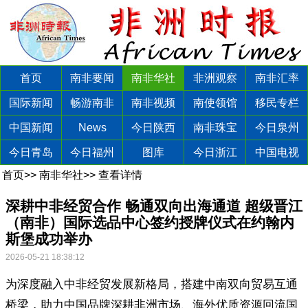
首页
南非要闻
南非华社
非洲观察
南非汇率
国际新闻
畅游南非
南非视频
南使领馆
移民专栏
中国新闻
News
今日陕西
南非珠宝
今日泉州
今日青岛
今日福州
图库
今日浙江
中国电视
首页
>>
南非华社
>>
查看详情
深耕中非经贸合作 畅通双向出海通道 超级晋江
（南非）国际选品中心签约授牌仪式在约翰内
斯堡成功举办
2026-05-21 18:38:12
为深度融入中非经贸发展新格局，搭建中南双向贸易互通
桥梁，助力中国品牌深耕非洲市场、海外优质资源回流国