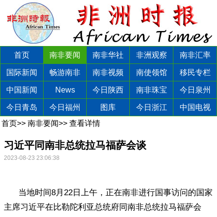
首页
南非要闻
南非华社
非洲观察
南非汇率
国际新闻
畅游南非
南非视频
南使领馆
移民专栏
中国新闻
News
今日陕西
南非珠宝
今日泉州
今日青岛
今日福州
图库
今日浙江
中国电视
首页
>>
南非要闻
>>
查看详情
习近平同南非总统拉马福萨会谈
2023-08-23 23:06:38
当地时间8月22日上午，正在南非进行国事访问的国家
主席习近平在比勒陀利亚总统府同南非总统拉马福萨会