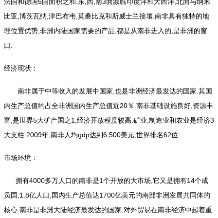
法国和德国5国面积之和.东,西,南3面濒临印度洋和大西洋,北面与纳米
比亚,博茨瓦纳,津巴布韦,莫桑比克和斯威士兰接壤.南非具有独特的地
理位置优势,非洲内陆国家需要的产品,都是从南非进入的,是非洲的窗
口.
经济现状：
南非属于中等收入的发展中国家,也是非洲经济最发达的国家.其国
内生产总值约占全非洲国内生产总值近20％.南非基础设施良好,资源丰
富,是世界5大矿产国之1,经济开放程度较高.矿业,制造业和农业是经济3
大支柱.2009年,南非人均gdp达到6,500美元,世界排名62位.
市场环境：
拥有4000多万人口的南非是1个开放的大市场,它又是拥有14个成
员国,1.8亿人口,国内生产总值达1700亿美元的南部非洲发展共同体的
核心.南非是非洲大陆经济最发达的国家,对外贸易在南非经济中起着重