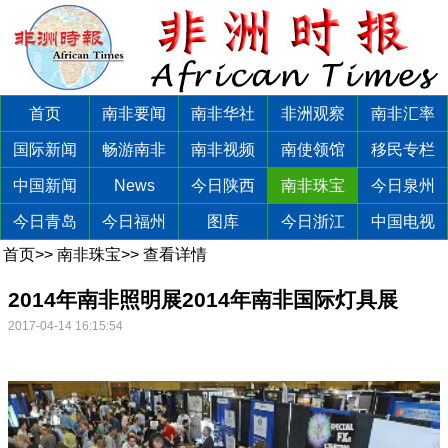
首页
南非要闻
南非华社
非洲观察
南非汇率
国际新闻
畅游南非
南非视频
南使领馆
移民专栏
中国新闻
News
今日陕西
南非珠宝
今日泉州
今日青岛
今日福州
图库
今日浙江
中国电视
首页
>>
南非珠宝
>>
查看详情
2014年南非照明展2014年南非国际灯具展
2017-04-14 16:15:54