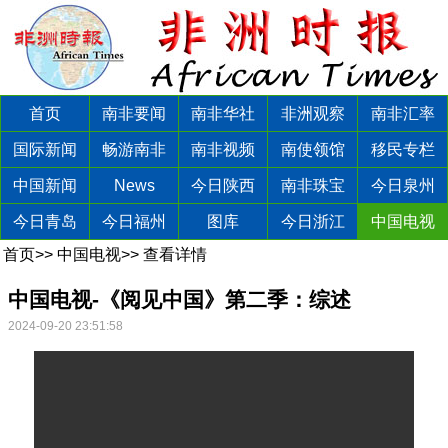
首页
南非要闻
南非华社
非洲观察
南非汇率
国际新闻
畅游南非
南非视频
南使领馆
移民专栏
中国新闻
News
今日陕西
南非珠宝
今日泉州
今日青岛
今日福州
图库
今日浙江
中国电视
首页
>>
中国电视
>>
查看详情
中国电视-《阅见中国》第二季：综述
2024-09-20 23:51:58