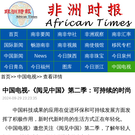
首页
南非要闻
南非华社
非洲观察
南非汇率
国际新闻
畅游南非
南非视频
南使领馆
移民专栏
中国新闻
News
今日陕西
南非珠宝
今日泉州
今日青岛
今日福州
图库
今日浙江
中国电视
首页
>>
中国电视
>>
查看详情
中国电视-《阅见中国》第二季：可持续的时尚
2024-09-29 23:23:35
中国科技成果的应用在促进环保和可持续发展方面发
挥了积极作用，新时代新时尚的生活方式正在年轻化。
《中国电视》邀您关注《阅见中国》第二季，了解年轻人