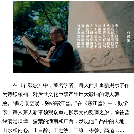
在《石鼓歌》中，著名学者、诗人西川重新揭示了作
为诗坛领袖、对后世文化巨擘产生巨大影响的诗人韩
愈。“孤舟蓑笠翁，独钓寒江雪。”在《寒江雪》中，数学
家、诗人蔡天新带领观众重走柳宗元的贬谪之旅，前往曾
经满是烟障、蛮荒的湖南和广西，发现他作品中的天地、
山水和内心。王昌龄、王之涣、王维、岑参、高适……一