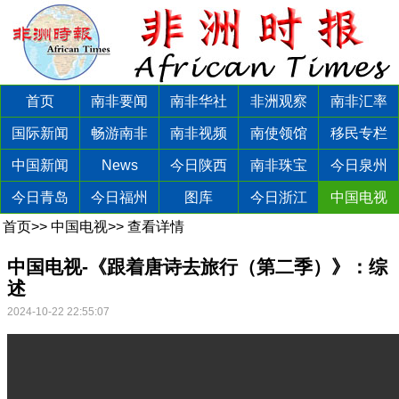
首页
南非要闻
南非华社
非洲观察
南非汇率
国际新闻
畅游南非
南非视频
南使领馆
移民专栏
中国新闻
News
今日陕西
南非珠宝
今日泉州
今日青岛
今日福州
图库
今日浙江
中国电视
首页
>>
中国电视
>>
查看详情
中国电视-《跟着唐诗去旅行（第二季）》：综
述
2024-10-22 22:55:07