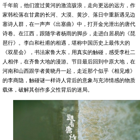
千年前，他们渡过黄河的激流骇浪，走向更远的远方，作
家韩松落在甘肃的长河、大漠、黄沙、落日中重新遇见边
塞诗人群，在一声声《出塞曲》中，打开金光泄出的唐代
诗卷。在江西，跟随学者杨雨的脚步，走进白居易的《琵
琶行》。李白和杜甫的相遇，堪称中国历史上最伟大的
《双星会》，书法家鲁大东，用真实的触碰，感受李杜二
人相伴，在齐鲁大地的漫游。节目最后回到中原大地，在
河南和山西跟学者黄晓丹一起，走近那个似乎《相见难》
的李商隐，触碰谜一样诗人背后的意象与充沛情感的物质
载体，破解其创作多义性背后的迷局。