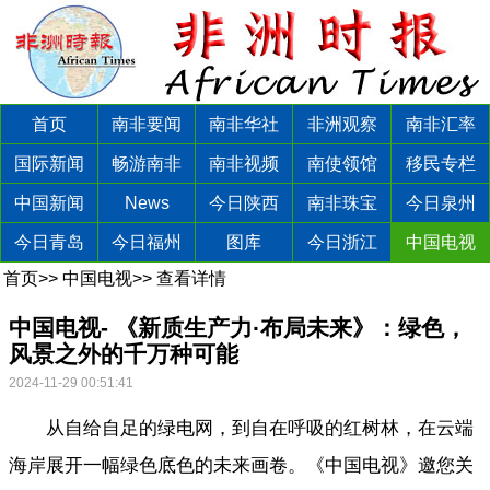
首页
南非要闻
南非华社
非洲观察
南非汇率
国际新闻
畅游南非
南非视频
南使领馆
移民专栏
中国新闻
News
今日陕西
南非珠宝
今日泉州
今日青岛
今日福州
图库
今日浙江
中国电视
首页
>>
中国电视
>>
查看详情
中国电视- 《新质生产力·布局未来》：绿色，
风景之外的千万种可能
2024-11-29 00:51:41
从自给自足的绿电网，到自在呼吸的红树林，在云端
海岸展开一幅绿色底色的未来画卷。《中国电视》邀您关