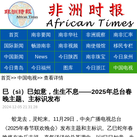
首页
南非要闻
南非华社
非洲观察
南非汇率
国际新闻
畅游南非
南非视频
南使领馆
移民专栏
中国新闻
News
今日陕西
南非珠宝
今日泉州
今日青岛
今日福州
图库
今日浙江
中国电视
首页
>>
中国电视
>>
查看详情
巳（sì）巳如意，生生不息——2025年总台春
晚主题、主标识发布
2024-12-05 21:31:28
蛟龙去，灵蛇来。11月29日，中央广播电视总台
《2025年春节联欢晚会》发布主题和主标识。乙巳蛇年春