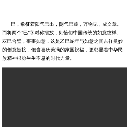
巳，象征着阳气巳出，阴气巳藏，万物见，成文章。
而将两个“巳”字对称摆放，则恰似中国传统的如意纹样。
双巳合璧，事事如意，这是乙巳蛇年与如意之间吉祥曼妙
的创意链接，饱含喜庆美满的家国祝福，更彰显着中华民
族精神根脉生生不息的时代力量。