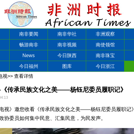
南非要闻
南非华社
非洲观察
畅游南非
南非视频
南使领馆
News
今日陕西
南非珠宝
今日福州
图库
今日浙江
电视
>>
查看详情
-《传承民族文化之美——杨钰尼委员履职记》
04:13
电视》邀您收看《传承民族文化之美——杨钰尼委员履职记
政协委员如何集中民意、汇集民意，为民发声。