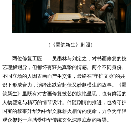
（《墨韵新生》剧照）
两位修复工匠——吴墨林与刘定之，对书画修复的技
艺理解迥异，但都怀有狂热真挚的情感。两个不同身份、
不同立场的人因古画而产生交集，最终在"守护文脉"的共
识下形成合力，演绎出跌宕起伏又妙趣横生的故事。《墨
韵新生》里既有对古画修复技艺的惊艳呈现，也有鲜活的
人物塑造与精巧的情节设计。伴随剧情的推进，也将守护
国宝的叙事升华为中华文脉薪火相传的使命，力争为年轻
观众架起一座感受中华传统文化深厚底蕴的桥梁。