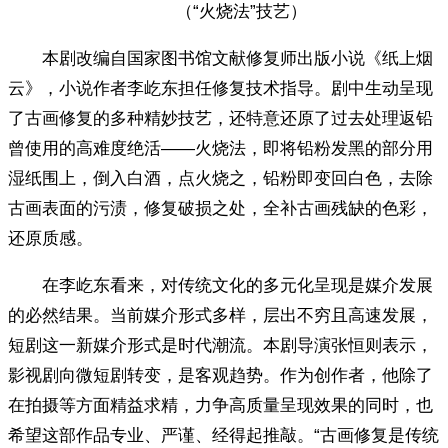
（“火烧法”技艺）
本剧改编自国家图书馆文献修复师出版小说《纸上烟
云》，小说作者李屹东担任修复技术指导。剧中生动呈现
了古画修复的多种精妙技艺，还特意还原了过去处理返铅
曾使用的高难度绝活——火烧法，即将铅粉发黑的部分用
湿纸围上，倒入白酒，点火烧之，铅粉即变回白色，去除
古画表面的污渍，修复破损之处，全补古画残缺的色彩，
还原质感。
在李屹东看来，对传统文化的多元化呈现是媒介发展
的必然结果。当前媒介形式多样，层出不穷且高速发展，
短剧这一新媒介形式是时代潮流。本剧导演张恒则表示，
影视剧向微短剧转变，是客观趋势。作为创作者，他除了
在拍摄等方面精益求精，力争高质量呈现效果的同时，也
希望这部作品专业、严谨、经得起推敲。“古画修复是传统