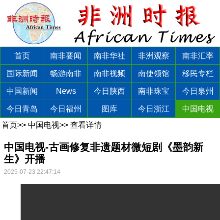
首页
南非要闻
南非华社
非洲观察
南非汇率
国际新闻
畅游南非
南非视频
南使领馆
移民专栏
中国新闻
News
今日陕西
南非珠宝
今日泉州
今日青岛
今日福州
图库
今日浙江
中国电视
首页
>>
中国电视
>>
查看详情
中国电视-古画修复非遗题材微短剧《墨韵新
生》开播
2025-07-23 22:47:14