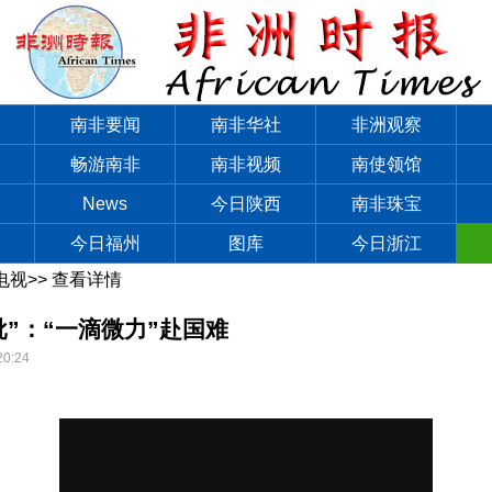
南非要闻
南非华社
非洲观察
畅游南非
南非视频
南使领馆
News
今日陕西
南非珠宝
今日福州
图库
今日浙江
电视
>>
查看详情
批”：“一滴微力”赴国难
20:24