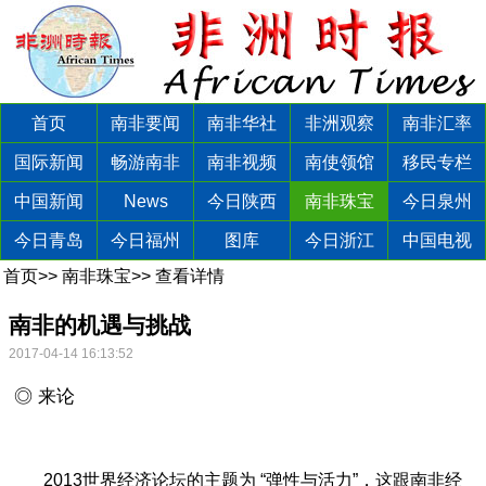
首页
南非要闻
南非华社
非洲观察
南非汇率
国际新闻
畅游南非
南非视频
南使领馆
移民专栏
中国新闻
News
今日陕西
南非珠宝
今日泉州
今日青岛
今日福州
图库
今日浙江
中国电视
首页
>>
南非珠宝
>>
查看详情
南非的机遇与挑战
2017-04-14 16:13:52
◎ 来论
2013世界经济论坛的主题为 “弹性与活力”，这跟南非经