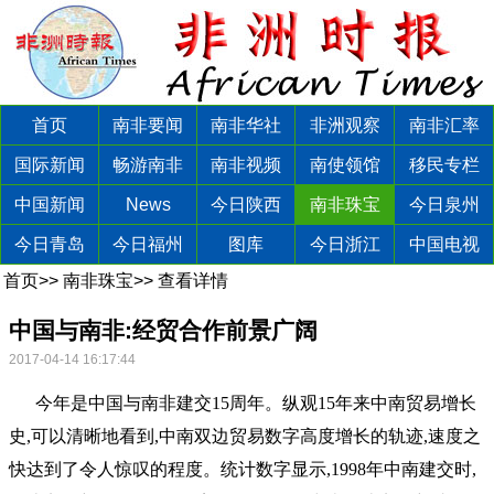
首页
南非要闻
南非华社
非洲观察
南非汇率
国际新闻
畅游南非
南非视频
南使领馆
移民专栏
中国新闻
News
今日陕西
南非珠宝
今日泉州
今日青岛
今日福州
图库
今日浙江
中国电视
首页
>>
南非珠宝
>>
查看详情
中国与南非:经贸合作前景广阔
2017-04-14 16:17:44
今年是中国与
南非
建交15周年。纵观15年来中南贸易增长
史,可以清晰地看到,中南双边贸易数字高度增长的轨迹,速度之
快达到了令人惊叹的程度。统计数字显示,1998年中南建交时,