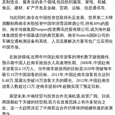
及制造业、服务业的各个领域,包括纺织服装、家电、机械、
食品、建材、矿产开发及金融、贸易、运输、信息通讯等。
与此同时,南非在中国投资也取得长足发展。世界第二大啤
酒酿制商南非米勒投资中国华润雪花啤酒公司,持有49%的股
份。南非传媒集团Naspers投资腾讯控股有限公司,成为海外媒
体集团投资中国最成功的典范案例。南非Nortech国际公司的
车辆交通检测设备和系统、人员流量解决方案等也广泛应用在
中国市场。
在旅游领域,近两年中国赴南非游客的增长数字捷报频传,
预示着中国人赴南非旅游步入高速增长期。2006年,中国赴南
非游客仅4.19万人。当年南非旅游局的目标是2020年突破每年
吸引10万中国游客的目标。2011年,中国赴南非游客首次达到
8.48万,显露出突破10万游客大关的曙光。2012年,中国赴南非
游客人数超过13万,使南非提前8年超额实现了预定目标。
展望未来,中南经贸与投资合作充满机遇,前景广阔。目前,
两国都处于关键的转型期,双方在发展思路上有许多契合之
处。这一大趋势决定了中南双边合作仍将保持稳健快速的发展
势头。