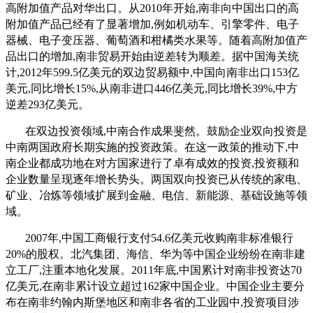
高附加值产品对华出口。从2010年开始,南非向中国出口的高
附加值产品已经有了显著增加,例如机动车、引擎零件、电子
器械、电子变压器、葡萄酒和柑橘类水果等。随着高附加值产
品出口的增加,南非贸易开始由逆差转为顺差。据中国海关统
计,2012年599.5亿美元的双边贸易额中,中国向南非出口153亿
美元,同比增长15%,从南非进口446亿美元,同比增长39%,中方
逆差293亿美元。
在双边投资领域,中南合作成果斐然。鼓励企业双向投资是
中南两国政府长期实施的投资政策。在这一政策的推动下,中
南企业都成功地在对方国家进行了卓有成效的投资,投资额和
企业数量呈现逐年增长势头。两国双向投资已从传统的家电、
矿业、冶炼等领域扩展到金融、电信、新能源、基础设施等领
域。
2007年,中国工商银行支付54.6亿美元收购南非标准银行
20%的股权。北汽集团、海信、华为等中国企业纷纷在南非建
立工厂,注重本地化发展。2011年底,中国累计对南非投资达70
亿美元,在南非累计设立超过162家中国企业。中国企业主要分
布在南非约翰内斯堡地区和南非各省的工业园中,投资项目涉