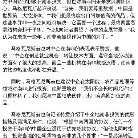
励中国企业积极在南非投资，但也对南非的未来发展满怀信
心。马格尼瓦斯赫评价说：“首先，我们要尊重数据，中国是
世界第二大经济体。”“我们想最终能出口附加值高的商品，但
这些事并非一夜之间就可解决，它需要一个过程，最终两国贸
易结构会趋于平衡。”他也向记者展望了南非的发展前景：“我
认为在未来一些年，南非会被视作为中国的对手。”
马格瓦尼斯赫也对中企在南非的表现表示赞赏。他
说：“中企在创造就业机会、转让技术方面、遵守当地劳动法
方面有了很大的提高。而且一些机构在南非教授汉语，使南非
的旅游热度也不断在升温。”
同时，马格瓦尼斯赫也建议中企在太阳能、农产品处理等
领域对南非进行投资。他郑重地说：“我们不会长时间允许出
口原材料了，我们愿与中国结成伙伴，出口有高附加值的商
品。”
马格尼瓦斯赫也向记者特意介绍了中企地南非投资的优惠
措施及需满足条件。他说：“根据中南两国的协议，任何一个
投资于南非的中国企业适用于优先贷款协议。”但他也同时指
出，投资当地的公司需符合南非的几个要求：“一是必须转让