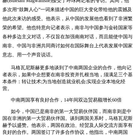
赫(Bulelani Magwanishe)接受了环球网记者的专访。其间，他
多次用“鼓舞人心”一词来描述中国的巨大变化带给他的震撼及
他此次来访的感受。他表示，从中国的发展他也看到了非洲繁
荣的希望。他也特意向记者表示，南非与中国参与金砖国家等
各种多边主义对话，不仅旨在加强南南对话，而且能使中国与
南非、中国与非洲共同商讨如何在国际舞台上代表发展中国家
意志、用一个声音说话。
马格瓦尼斯赫更多地谈到了中南两国企业的合作，他向记
者表示，如果中企想要在南非投资并扎根当地，须满足三个基
本条件：转让技术;为当地创造就业机会;实现企业本地化经
营。
中南两国享有良好合作，14年间双边贸易额增长60倍
如今，中国已是南非的第一大贸易伙伴国，而南非则是中
国在非洲的第一大贸易伙伴国。谈到两国关系时，马格瓦尼斯
赫予以盛赞。他表示，两国在政治、经贸及人际交流方面享有
良好的合作。两国签订了许多合作协议，他指出，中南两国