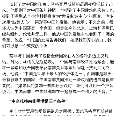
谈起了对中国的印象，马格瓦尼斯赫的语调变得活跃了起
来。他提到了对中国茶的钟情，也提到了中国建筑的宏伟，也
提到了深圳从个小渔村摇身变为“世界制造中心”的巨变。他多
次用“鼓舞人心”一词形容中国的发展。他表示，不久之前，很
多人认为中国还是一个穷国，但是如今的北京、上海和深圳已
经与纽约、伦敦并无二样。他从中国的发展中也看到了非洲的
希望。他说：“中国的发展告诉我们，如果我们齐心协力，我
们可以是一个繁荣的非洲。”
南非与中国参与了包括金砖国家在内的各种多边主义对
话。对此，马格瓦尼斯赫表示，中国与南非经常性地聚会，能
在一些诸如联合国改革及南南关系等国际问题上找到共同立
场。他说：“中国是世界上最大的经济体之一，而南非是非洲
最有影响力的国家。中国南非共同推动一些议程的进展是很重
要的。”“如果我们参加一些国际会议时，我们可以用一个声音
说话。中国南非、中国非洲加在一起形成一个强大的声音。”
“中企扎根南非需满足三个条件”
南非对华贸易曾受贸易逆差之困扰，因此马格尼瓦斯赫鼓