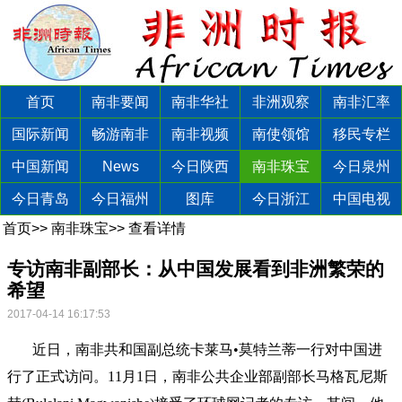
首页
南非要闻
南非华社
非洲观察
南非汇率
国际新闻
畅游南非
南非视频
南使领馆
移民专栏
中国新闻
News
今日陕西
南非珠宝
今日泉州
今日青岛
今日福州
图库
今日浙江
中国电视
首页
>>
南非珠宝
>>
查看详情
专访南非副部长：从中国发展看到非洲繁荣的
希望
2017-04-14 16:17:53
近日，南非共和国副总统卡莱马•莫特兰蒂一行对中国进
行了正式访问。11月1日，南非公共企业部副部长马格瓦尼斯