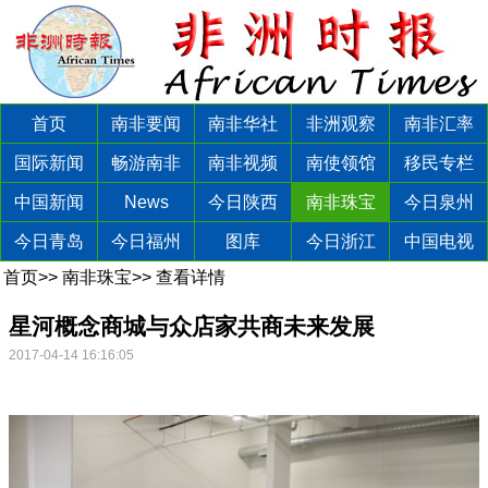
首页
南非要闻
南非华社
非洲观察
南非汇率
国际新闻
畅游南非
南非视频
南使领馆
移民专栏
中国新闻
News
今日陕西
南非珠宝
今日泉州
今日青岛
今日福州
图库
今日浙江
中国电视
首页
>>
南非珠宝
>>
查看详情
星河概念商城与众店家共商未来发展
2017-04-14 16:16:05