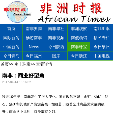
首页
南非要闻
南非华社
非洲观察
南非汇率
国际新闻
畅游南非
南非视频
南使领馆
移民专栏
中国新闻
News
今日陕西
南非珠宝
今日泉州
今日青岛
今日福州
图库
今日浙江
中国电视
首页
>>
南非珠宝
>>
查看详情
南非：商业好望角
2017-04-14 16:16:02
过去10年里，南非发生了很大变化。避过政治不谈，金矿、铀矿、钻
石、煤矿和其他矿产资源富饶一如往昔，随着全球商品需求量的飙
升，南非从中得利，跻身赢家之列。