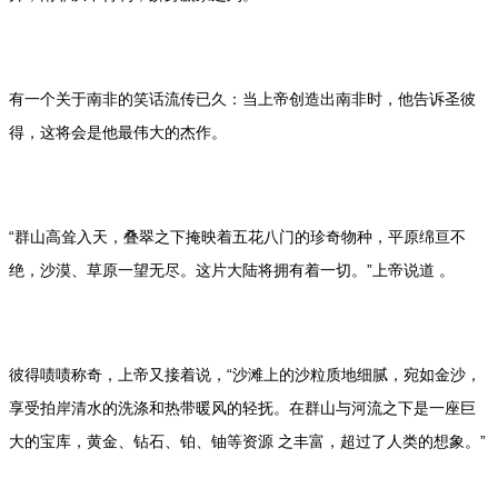
有一个关于南非的笑话流传已久：当上帝创造出南非时，他告诉圣彼
得，这将会是他最伟大的杰作。
“群山高耸入天，叠翠之下掩映着五花八门的珍奇物种，平原绵亘不
绝，沙漠、草原一望无尽。这片大陆将拥有着一切。”上帝说道 。
彼得啧啧称奇，上帝又接着说，“沙滩上的沙粒质地细腻，宛如金沙，
享受拍岸清水的洗涤和热带暖风的轻抚。在群山与河流之下是一座巨
大的宝库，黄金、钻石、铂、铀等资源 之丰富，超过了人类的想象。”