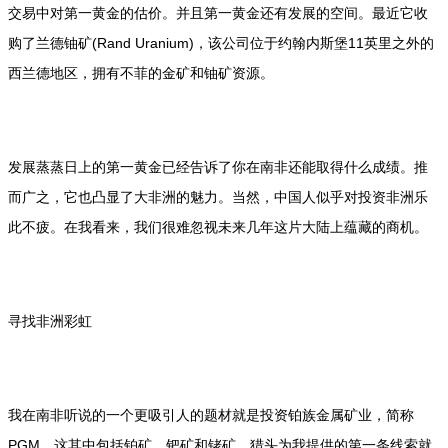
交易中对第一黄金的估价。并且第一黄金还有发展的空间。最近它收
购了兰德铀矿(Rand Uranium)，该公司位于约翰内斯堡11英里之外的
西兰德地区，拥有不菲的金矿和铀矿资源。
发展蒸蒸日上的第一黄金已经告诉了你在南非还能取得什么成绩。推
而广之，它也凸显了大非洲的魅力。当然，中国人似乎对投资非洲乐
此不疲。在我看来，我们很难忽视未来几年这片大陆上蕴藏的商机。
寻找非洲彩虹
我在南非听说的一个更吸引人的题材就是投资铂族金属矿业，简称
PGM。这其中包括铂矿、钯矿和铑矿。猎头为我提供的第一条线索就