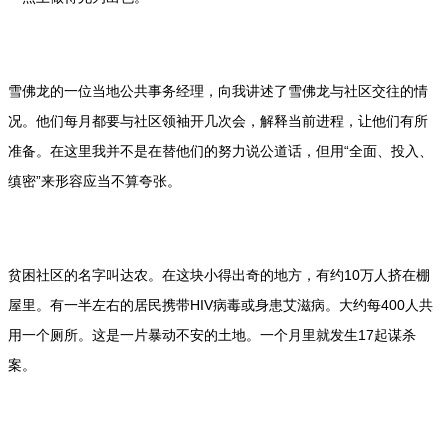
雪佛龙的一位当地公共事务经理，向我讲述了雪佛龙与社区交往的情
况。他们每月都要与社区领袖开几次会，解释当前进程，让他们有所
准备。在这里我并不是在替他们的努力说公道话，但用“全面、投入、
缜密”来形容应当不算夸张。
贫困社区的名字叫达农。在这块小得出奇的地方，有约10万人挤在棚
屋里。有一半左右的居民携带HIV病毒或身患艾滋病。大约每400人共
用一个厕所。这是一片暴动不安的土地。一个月里就发生17起谋杀
案。