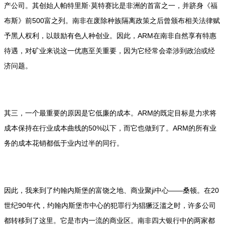
产公司。其创始人帕特里斯·莫特赛比是非洲的首富之一，并跻身《福
布斯》前500富之列。南非在废除种族隔离政策之后曾颁布相关法律赋
予黑人权利，以鼓励有色人种创业。因此，ARM在南非自然享有特惠
待遇，对矿业来说这一优惠至关重要，因为它经常会牵涉到政治或经
济问题。
其三，一个最重要的原因是它低廉的成本。ARM的既定目标是力求将
成本保持在行业成本曲线的50%以下，而它也做到了。ARM的所有业
务的成本花销都低于业内过半的同行。
因此，我来到了约翰内斯堡的富饶之地、商业聚ji中心——桑顿。在20
世纪90年代，约翰内斯堡市中心的犯罪行为猖獗泛滥之时，许多公司
都转移到了这里。它是市内一流的商业区。南非四大银行中的两家都