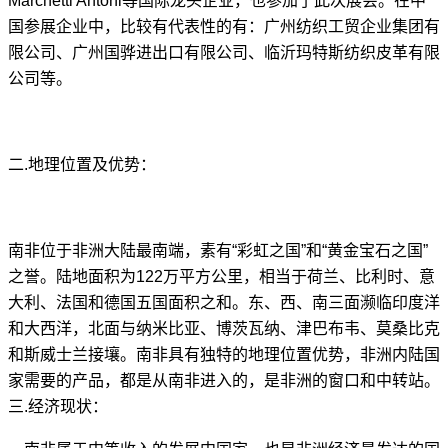
Marchetti Antoni
等国际龙头企业，也参加了此次展会。在中
国参展企业中，比较有代表性的有：广州纺织工贸企业集团有
限公司、广州国骅进出口有限公司、临沂玛特斯纺织皮革有限
公司等。
二
.
地理位置及优势：
南非位于非洲大陆最南端，素有“彩虹之国”和“黄金宝石之国”
之誉。陆地面积为
122
万平方公里，相当于荷兰、比利时、意
大利、法国和德国五国面积之和。东、西、南三面濒临印度洋
和大西洋，北面与纳米比亚、博茨瓦纳、津巴布韦、莫桑比克
和斯威士兰接壤。南非具有独特的地理位置优势，非洲内陆国
家需要的产品，都是从南非进入的，是非洲的窗口和中转站。
三
.
经济现状：