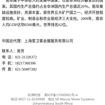
南非属于中等收入的发展中国家，也是非洲经济最发达的国
家。其国内生产总值约占全非洲国内生产总值近
20
％。南非基
础设施良好，资源丰富，是世界五大矿产国之一，经济开放程
度较高。矿业、制造业和农业是经济三大支柱。
2009
年，南非
人均
GDP
达到
6500
美元，世界排名
62
位。
中国总代理：上海爱卫客会展服务有限公司
联系人：吴芳
电
话：
021-31326372
手
机：
18217360396
传
真：
021-50497282
非洲时报
蜀ICP备17000952号-4
电话:0027-11-6159988 地址:50 Marcia Street Cyridene
Johannesburg South Africa