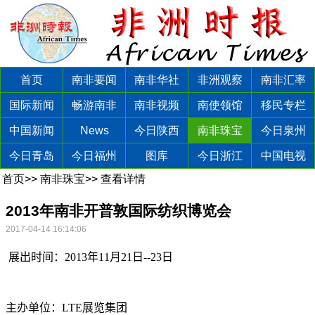
首页
南非要闻
南非华社
非洲观察
南非汇率
国际新闻
畅游南非
南非视频
南使领馆
移民专栏
中国新闻
News
今日陕西
南非珠宝
今日泉州
今日青岛
今日福州
图库
今日浙江
中国电视
首页
>>
南非珠宝
>>
查看详情
2013年南非开普敦国际纺织博览会
2017-04-14 16:14:06
展出时间：
2013
年
11
月
21
日
--23
日
主办单位：
LTE
展览集团