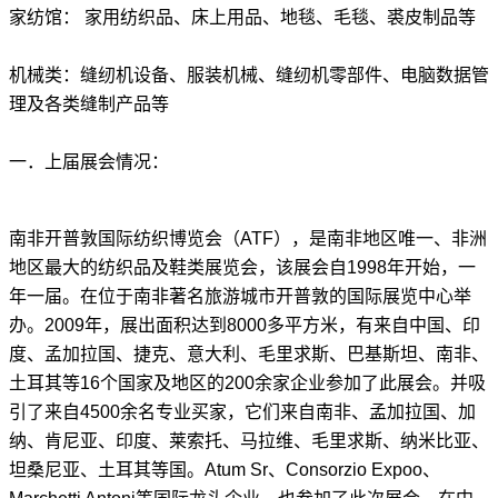
家纺馆：
家用纺织品、床上用品、地毯、毛毯、裘皮制品等
机械类：缝纫机设备、服装机械、缝纫机零部件、电脑数据管
理及各类缝制产品等
一．上届展会情况：
南非开普敦国际纺织博览会（
ATF
），是南非地区唯一、非洲
地区最大的纺织品及鞋类展览会，该展会自
1998
年开始，一
年一届。在位于南非著名旅游城市开普敦的国际展览中心举
办。
2009
年，展出面积达到
8000
多平方米，有来自中国、印
度、孟加拉国、捷克、意大利、毛里求斯、巴基斯坦、南非、
土耳其等
16
个国家及地区的
200
余家企业参加了此展会。并吸
引了来自
4500
余名专业买家，它们来自南非、孟加拉国、加
纳、肯尼亚、印度、莱索托、马拉维、毛里求斯、纳米比亚、
坦桑尼亚、土耳其等国。
Atum Sr
、
Consorzio Expoo
、