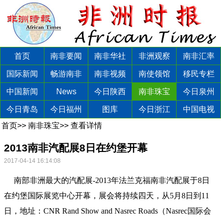
首页
南非要闻
南非华社
非洲观察
南非汇率
国际新闻
畅游南非
南非视频
南使领馆
移民专栏
中国新闻
News
今日陕西
南非珠宝
今日泉州
今日青岛
今日福州
图库
今日浙江
中国电视
首页
>>
南非珠宝
>>
查看详情
2013南非汽配展8日在约堡开幕
2017-04-14 16:14:08
南部非洲最大的汽配展-2013年法兰克福南非汽配展于8日
在约堡国际展览中心开幕，展会将持续四天，从5月8日到11
日，地址：CNR Rand Show and Nasrec Roads（Nasrec国际会