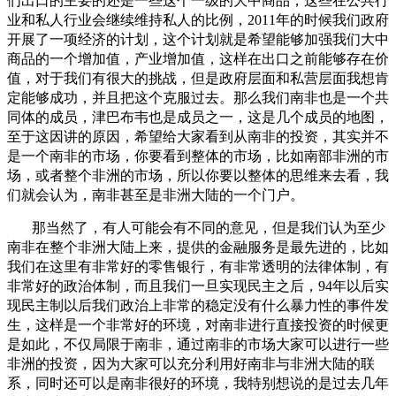
们出口的主要的还是一些这个一级的大中商品，这些在公共行
业和私人行业会继续维持私人的比例，2011年的时候我们政府
开展了一项经济的计划，这个计划就是希望能够加强我们大中
商品的一个增加值，产业增加值，这样在出口之前能够存在价
值，对于我们有很大的挑战，但是政府层面和私营层面我想肯
定能够成功，并且把这个克服过去。那么我们南非也是一个共
同体的成员，津巴布韦也是成员之一，这是几个成员的地图，
至于这因讲的原因，希望给大家看到从南非的投资，其实并不
是一个南非的市场，你要看到整体的市场，比如南部非洲的市
场，或者整个非洲的市场，所以你要以整体的思维来去看，我
们就会认为，南非甚至是非洲大陆的一个门户。
那当然了，有人可能会有不同的意见，但是我们认为至少
南非在整个非洲大陆上来，提供的金融服务是最先进的，比如
我们在这里有非常好的零售银行，有非常透明的法律体制，有
非常好的政治体制，而且我们一旦实现民主之后，94年以后实
现民主制以后我们政治上非常的稳定没有什么暴力性的事件发
生，这样是一个非常好的环境，对南非进行直接投资的时候更
是如此，不仅局限于南非，通过南非的市场大家可以进行一些
非洲的投资，因为大家可以充分利用好南非与非洲大陆的联
系，同时还可以是南非很好的环境，我特别想说的是过去几年