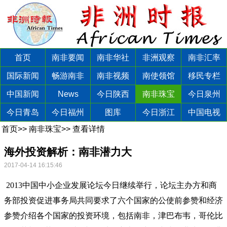
首页
南非要闻
南非华社
非洲观察
南非汇率
国际新闻
畅游南非
南非视频
南使领馆
移民专栏
中国新闻
News
今日陕西
南非珠宝
今日泉州
今日青岛
今日福州
图库
今日浙江
中国电视
首页
>>
南非珠宝
>>
查看详情
海外投资解析：南非潜力大
2017-04-14 16:15:46
2013中国中小企业发展论坛今日继续举行，论坛主办方和商
务部投资促进事务局共同要求了六个国家的公使前参赞和经济
参赞介绍各个国家的投资环境，包括南非，津巴布韦，哥伦比