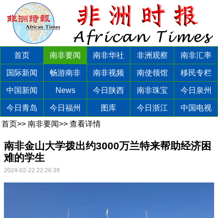
首页
南非要闻
南非华社
非洲观察
南非汇率
国际新闻
畅游南非
南非视频
南使领馆
移民专栏
中国新闻
News
今日陕西
南非珠宝
今日泉州
今日青岛
今日福州
图库
今日浙江
中国电视
首页
>>
南非要闻
>>
查看详情
南非金山大学拨出约3000万兰特来帮助经济困
难的学生
2024-02-22 22:26:39